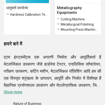
धातुकर्म उपभोज्य
Metallography
Equipments
Hardness Calibration Test Blocks
Cutting Machine
Metallurgical Polishing
Mounting Press Machines
हमारे बारे में
एटम इंस्ट्रूमेंट्स एक अग्रणी निर्माता और आपूर्तिकर्ता है
मेटलर्जिकल उपकरण जैसे हार्डनेस टेस्टर, एनालिसिस सॉफ्टवेयर,
परीक्षण उपकरण, कटिंग मशीन, मेटलर्जिकल पॉलिशिंग आदि हम की
एक विस्तृत श्रृंखला के उत्पादन, आपूर्ति और निर्यात में विशेषज्ञ हैं
वैज्ञानिक प्रयोगशाला उपकरण और मेटलोग्राफिक उपकरण, जिनमें
शामिल हैं धातुकर्म प्रयोगशाला उपकरण, नमक स्प्रे कक्ष, सूक्ष्म
Show more
कठोरता टेस्टर, मेटलर्जिकल माइक्रोस्कोप, विब्रो फिनिशिंग मशीन,
Nature of Business