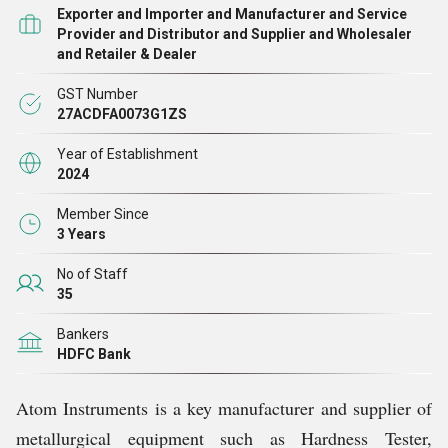
यूनिवर्सल परीक्षण मशीन (UTM), प्रोफ़ाइल प्रोजेक्टर, सामग्री
Exporter and Importer and Manufacturer and Service
परीक्षण उपकरण, वेल्ड पेनेट्रेशन सिस्टम, ऑटोमैटिक पॉलिशिंग
Provider and Distributor and Supplier and Wholesaler
and Retailer & Dealer
मशीन, केमिकल परीक्षण उपकरण, गैर-विनाशकारी परीक्षण (NDT
)
उपकरण, और बहुत कुछ।
GST Number
27ACDFA0073G1ZS
Year of Establishment
2024
Member Since
3 Years
No of Staff
35
Bankers
HDFC Bank
Atom Instruments is a key manufacturer and supplier of
metallurgical equipment such as Hardness Tester,