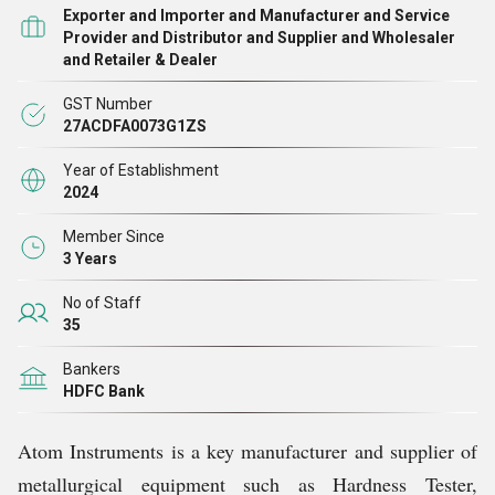
यूनिवर्सल परीक्षण मशीन (UTM), प्रोफ़ाइल प्रोजेक्टर, सामग्री
Exporter and Importer and Manufacturer and Service
परीक्षण उपकरण, वेल्ड पेनेट्रेशन सिस्टम, ऑटोमैटिक पॉलिशिंग
Provider and Distributor and Supplier and Wholesaler
and Retailer & Dealer
मशीन, केमिकल परीक्षण उपकरण, गैर-विनाशकारी परीक्षण (NDT
)
उपकरण, और बहुत कुछ।
GST Number
27ACDFA0073G1ZS
Year of Establishment
2024
Member Since
3 Years
No of Staff
35
Bankers
HDFC Bank
Atom Instruments is a key manufacturer and supplier of
metallurgical equipment such as Hardness Tester,