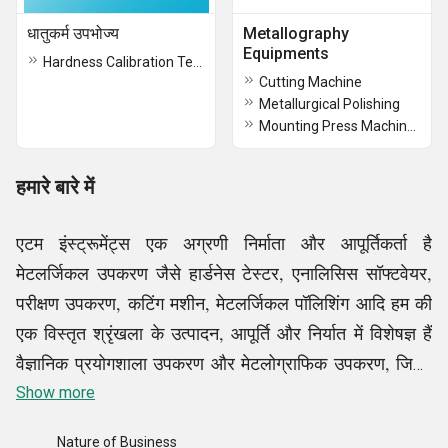
धातुकर्म उपभोज्य
Metallography
Equipments
Hardness Calibration Test Blocks
Cutting Machine
Metallurgical Polishing
Mounting Press Machines
हमारे बारे में
एटम इंस्ट्रूमेंट्स एक अग्रणी निर्माता और आपूर्तिकर्ता है
मेटलर्जिकल उपकरण जैसे हार्डनेस टेस्टर, एनालिसिस सॉफ्टवेयर,
परीक्षण उपकरण, कटिंग मशीन, मेटलर्जिकल पॉलिशिंग आदि हम की
एक विस्तृत श्रृंखला के उत्पादन, आपूर्ति और निर्यात में विशेषज्ञ हैं
वैज्ञानिक प्रयोगशाला उपकरण और मेटलोग्राफिक उपकरण, जिनमें
शामिल हैं धातुकर्म प्रयोगशाला उपकरण, नमक स्प्रे कक्ष, सूक्ष्म
Show more
कठोरता टेस्टर, मेटलर्जिकल माइक्रोस्कोप, विब्रो फिनिशिंग मशीन,
Nature of Business