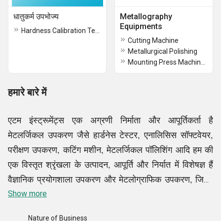
धातुकर्म उपभोज्य
Metallography
Equipments
Hardness Calibration Test Blocks
Cutting Machine
Metallurgical Polishing
Mounting Press Machines
हमारे बारे में
एटम इंस्ट्रूमेंट्स एक अग्रणी निर्माता और आपूर्तिकर्ता है
मेटलर्जिकल उपकरण जैसे हार्डनेस टेस्टर, एनालिसिस सॉफ्टवेयर,
परीक्षण उपकरण, कटिंग मशीन, मेटलर्जिकल पॉलिशिंग आदि हम की
एक विस्तृत श्रृंखला के उत्पादन, आपूर्ति और निर्यात में विशेषज्ञ हैं
वैज्ञानिक प्रयोगशाला उपकरण और मेटलोग्राफिक उपकरण, जिनमें
शामिल हैं धातुकर्म प्रयोगशाला उपकरण, नमक स्प्रे कक्ष, सूक्ष्म
Show more
कठोरता टेस्टर, मेटलर्जिकल माइक्रोस्कोप, विब्रो फिनिशिंग मशीन,
Nature of Business