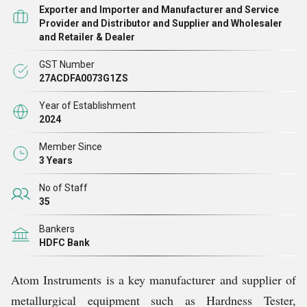
यूनिवर्सल परीक्षण मशीन (UTM), प्रोफ़ाइल प्रोजेक्टर, सामग्री
Exporter and Importer and Manufacturer and Service
परीक्षण उपकरण, वेल्ड पेनेट्रेशन सिस्टम, ऑटोमैटिक पॉलिशिंग
Provider and Distributor and Supplier and Wholesaler
and Retailer & Dealer
मशीन, केमिकल परीक्षण उपकरण, गैर-विनाशकारी परीक्षण (NDT
)
उपकरण, और बहुत कुछ।
GST Number
27ACDFA0073G1ZS
Year of Establishment
2024
Member Since
3 Years
No of Staff
35
Bankers
HDFC Bank
Atom Instruments is a key manufacturer and supplier of
metallurgical equipment such as Hardness Tester,